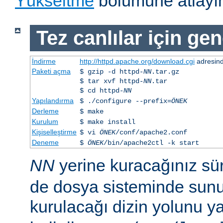
Yükseltme
bölümüne atlayın
Tez canlılar için gen
İndirme
http://httpd.apache.org/download.cgi
adresind
Paketi açma
$ gzip -d httpd-
NN
.tar.gz
$ tar xvf httpd-
NN
.tar
$ cd httpd-
NN
Yapılandırma
$ ./configure --prefix=
ÖNEK
Derleme
$ make
Kurulum
$ make install
Kişiselleştirme
$ vi
ÖNEK
/conf/apache2.conf
Deneme
$
ÖNEK
/bin/apache2ctl -k start
NN
yerine kuracağınız s
de dosya sisteminde sunu
kurulacağı dizin yolunu y