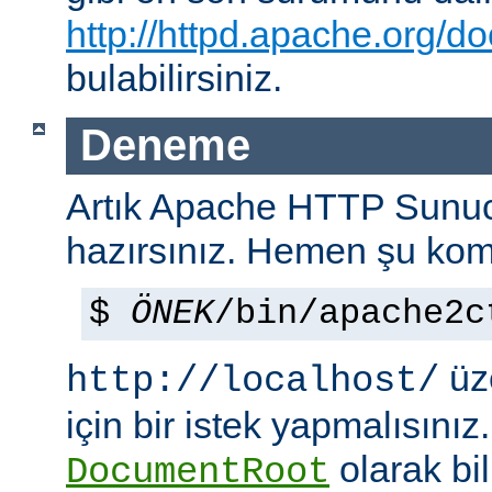
http://httpd.apache.org/do
bulabilirsiniz.
Deneme
Artık Apache HTTP Sun
hazırsınız. Hemen şu kom
$
ÖNEK
/bin/apache2c
üze
http://localhost/
için bir istek yapmalısınız
olarak bi
DocumentRoot