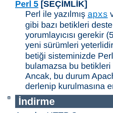
Perl 5
[SEÇİMLİK]
Perl ile yazılmış
apxs
gibi bazı betikleri dest
yorumlayıcısı gerekir 
yeni sürümleri yeterlidi
betiği sisteminizde Per
bulamazsa bu betikleri
Ancak, bu durum Apac
derlenip kurulmasına en
İndirme