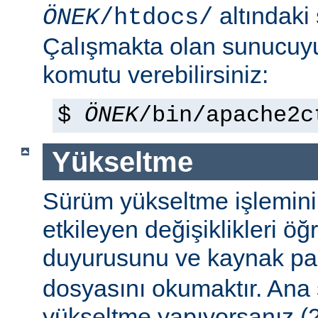
altındaki
ÖNEK
/htdocs/
Çalışmakta olan sunucu
komutu verebilirsiniz:
$
ÖNEK
/bin/apache2c
Yükseltme
Sürüm yükseltme işleminin 
etkileyen değişiklikleri ö
duyurusunu ve kaynak pa
dosyasını okumaktır. Ana
yükseltme yapıyorsanız (2