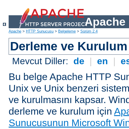
Apache 
Apache
>
HTTP Sunucusu
>
Belgeleme
>
Sürüm 2.4
Derleme ve Kurulum
Mevcut Diller:
de
|
en
|
e
Bu belge Apache HTTP Su
Unix ve Unix benzeri siste
ve kurulmasını kapsar. Win
derleme ve kurulum için
Ap
Sunucusunun Microsoft Win