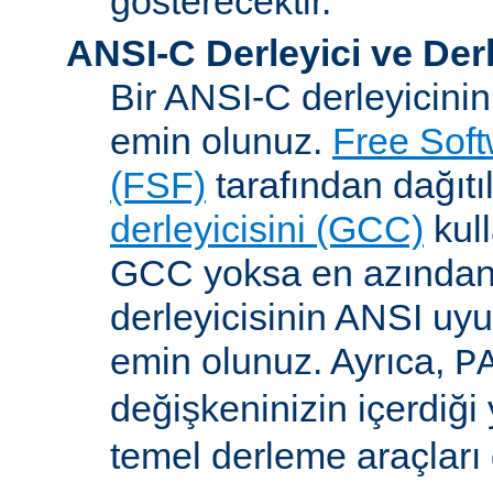
gösterecektir.
ANSI-C Derleyici ve Der
Bir ANSI-C derleyicini
emin olunuz.
Free Sof
(FSF)
tarafından dağıt
derleyicisini (GCC)
kull
GCC yoksa en azından 
derleyicisinin ANSI u
emin olunuz. Ayrıca,
P
değişkeninizin içerdiği
temel derleme araçları 