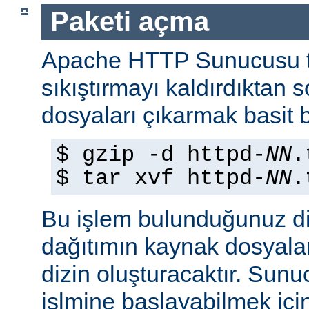
Paketi açma
Apache HTTP Sunucusu t
sıkıştırmayı kaldırdıktan 
dosyaları çıkarmak basit b
$ gzip -d httpd-
NN
.
$ tar xvf httpd-
NN
.
Bu işlem bulunduğunuz di
dağıtımın kaynak dosyaları
dizin oluşturacaktır. Sun
işlmine başlayabilmek iç