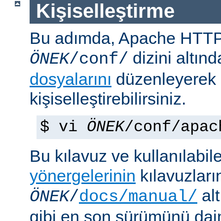
Kişiselleştirme
Bu adımda, Apache HTT
dizini altın
ÖNEK
/conf/
dosyalarını
düzenleyerek
kişiselleştirebilirsiniz.
$ vi
ÖNEK
/conf/apac
Bu kılavuz ve kullanılabi
yönergelerinin
kılavuzları
alt
ÖNEK
/
docs/manual/
gibi en son sürümünü da