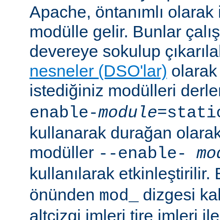
Apache, öntanımlı olarak 
modülle gelir. Bunlar çal
devereye sokulup çıkarıl
nesneler (DSO'lar)
olarak 
istediğiniz modülleri der
enable-
module
=stati
kullanarak durağan olarak 
modüller
--enable-
mo
kullanılarak etkinleştirilir
önünden
dizgesi kal
mod_
altçizgi imleri tire imleri i