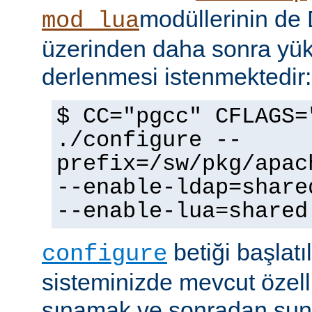
modüllerinin d
mod_lua
üzerinden daha sonra yü
derlenmesi istenmektedir:
$ CC="pgcc" CFLAGS=
./configure --
prefix=/sw/pkg/apac
--enable-ldap=share
--enable-lua=shared
betiği başlatı
configure
sisteminizde mevcut özellik
sınamak ve sonradan sun