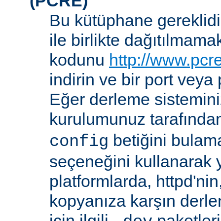
(PCRE)
Bu kütüphane gereklidir
ile birlikte dağıtılmam
kodunu
http://www.pcr
indirin ve bir port veya
Eğer derleme sistemi
kurulumunuz tarafında
betiğini bula
config
seçeneğini kullanarak ye
platformlarda, httpd'ni
kopyanıza karşın derl
için ilgili
paketler