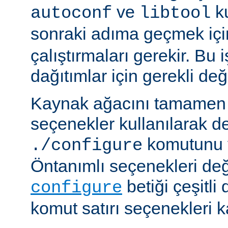
ve
ku
autoconf
libtool
sonraki adıma geçmek iç
çalıştırmaları gerekir. Bu 
dağıtımlar için gerekli deği
Kaynak ağacını tamamen 
seçenekler kullanılarak d
komutunu v
./configure
Öntanımlı seçenekleri değ
betiği çeşitli
configure
komut satırı seçenekleri k