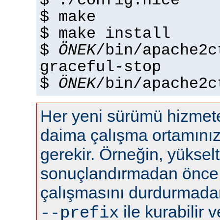
$ ./config.nice
$ make
$ make install
$
ÖNEK
/bin/apache2c
graceful-stop
$
ÖNEK
/bin/apache2c
Her yeni sürümü hizme
daima çalışma ortamını
gerekir. Örneğin, yüksel
sonuçlandırmadan önce
çalışmasını durdurmadan 
ile kurabilir ve
--prefix