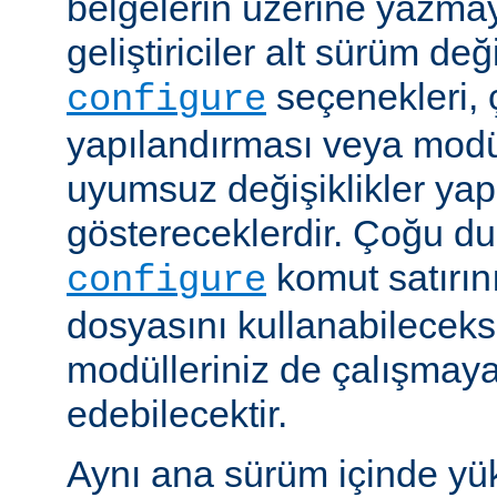
belgelerin üzerine yazmay
geliştiriciler alt sürüm değ
seçenekleri, 
configure
yapılandırması veya modü
uyumsuz değişiklikler y
göstereceklerdir. Çoğu d
komut satırın
configure
dosyasını kullanabileceks
modülleriniz de çalışma
edebilecektir.
Aynı ana sürüm içinde yü