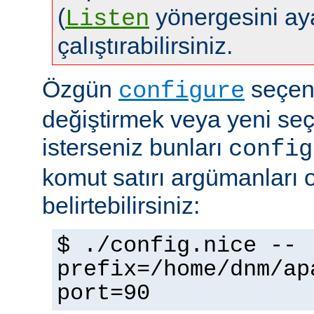
(
yönergesini aya
Listen
çalıştırabilirsiniz.
Özgün
seçene
configure
değiştirmek veya yeni se
isterseniz bunları
config
komut satırı argümanları 
belirtebilirsiniz:
$ ./config.nice --
prefix=/home/dnm/ap
port=90