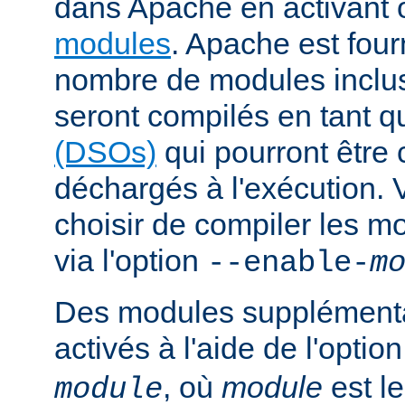
dans Apache en activant 
modules
. Apache est fou
nombre de modules inclus 
seront compilés en tant q
(DSOs)
qui pourront être
déchargés à l'exécution.
choisir de compiler les m
via l'option
--enable-
m
Des modules supplémenta
activés à l'aide de l'optio
, où
module
est l
module