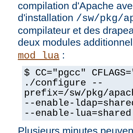
compilation d'Apache avec
d'installation
/sw/pkg/a
compilateur et des drapeau
deux modules additionne
:
mod_lua
$ CC="pgcc" CFLAGS=
./configure --
prefix=/sw/pkg/apac
--enable-ldap=share
--enable-lua=shared
Plusieurs minutes peuven