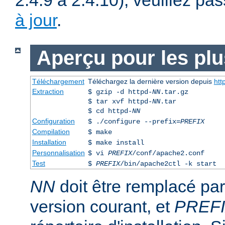
2.4.9 à 2.4.10), veuillez pa
à jour
.
Aperçu pour les pl
Téléchargement
Téléchargez la dernière version depuis
htt
Extraction
$ gzip -d httpd-
NN
.tar.gz
$ tar xvf httpd-
NN
.tar
$ cd httpd-
NN
Configuration
$ ./configure --prefix=
PREFIX
Compilation
$ make
Installation
$ make install
Personnalisation
$ vi
PREFIX
/conf/apache2.conf
Test
$
PREFIX
/bin/apache2ctl -k start
NN
doit être remplacé pa
version courant, et
PREF