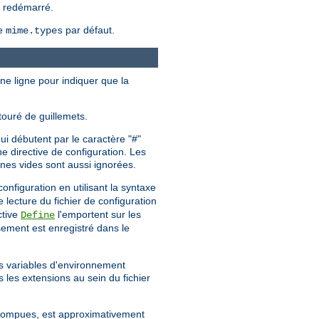
u redémarré.
me
par défaut.
mime.types
une ligne pour indiquer que la
touré de guillemets.
ui débutent par le caractère "#"
e directive de configuration. Les
gnes vides sont aussi ignorées.
configuration en utilisant la syntaxe
e lecture du fichier de configuration
ctive
l'emportent sur les
Define
sement est enregistré dans le
es variables d'environnement
s les extensions au sein du fichier
errompues, est approximativement