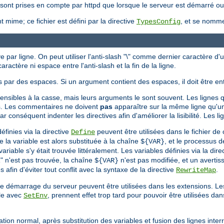
ne sont prises en compte par httpd que lorsque le serveur est démarré o
 mime; ce fichier est défini par la directive
, et se nom
TypesConfig
e par ligne. On peut utiliser l'anti-slash "\" comme dernier caractère d'
aractère ni espace entre l'anti-slash et la fin de la ligne.
 par des espaces. Si un argument contient des espaces, il doit être en
sensibles à la casse, mais leurs arguments le sont souvent. Les lignes q
s. Les commentaires ne doivent
pas
apparaître sur la même ligne qu'un
conséquent indenter les directives afin d'améliorer la lisibilité. Les li
finies via la directive
peuvent être utilisées dans le fichier de 
Define
de la variable est alors substituée à la chaîne
, et le processus d
${VAR}
iable s'y était trouvée littéralement. Les variables définies via la dire
R" n'est pas trouvée, la chaîne
n'est pas modifiée, et un avertis
${VAR}
 afin d'éviter tout conflit avec la syntaxe de la directive
.
RewriteMap
 le démarrage du serveur peuvent être utilisées dans les extensions. L
ple avec
, prennent effet trop tard pour pouvoir être utilisées dan
SetEnv
ation normal, après substitution des variables et fusion des lignes int