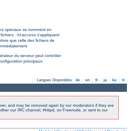
hiers spéciaux se nomment en
 fichiers
s'appliquent
.htaccess
ême que celle des fichiers de
 immédiatement.
strateur du serveur peut contrôler
configuration principaux.
Langues Disponibles:
de
|
en
|
fr
|
ja
|
ko
|
tr
ver, and may be removed again by our moderators if they are
ither our IRC channel, #httpd, on Freenode, or sent to our