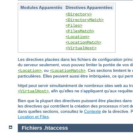
Modules Apparentés
Directives Apparentées
<Directory>
<DirectoryMatch>
<Files>
<FilesMatch>
<Location>
<LocationMatch>
<VirtualHost>
Les directives placées dans les fichiers de configuration pri
du serveur seulement, vous pouvez limiter la portée de vos d
, ou
. Ces sections limitent l
<Location>
<LocationMatch>
particulières. Elles peuvent aussi être imbriquées, ce qui perm
httpd peut servir simultanément de nombreux sites web au t
, afin qu'elles ne s'appliquent qu'aux requête
<VirtualHost>
Bien que la plupart des directives puissent être placées dans
les directives qui contrôlent la création des processus n'ont
dans quelles sections, consultez le
Contexte
de la directive. 
Location et Files
.
Fichiers .htaccess