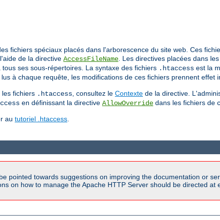
a des fichiers spéciaux placés dans l'arborescence du site web. Ces fic
l'aide de la directive
. Les directives placées dans les
AccessFileName
'à tous ses sous-répertoires. La syntaxe des fichiers
est la m
.htaccess
lus à chaque requête, les modifications de ces fichiers prennent effet
les fichiers
, consultez le
Contexte
de la directive. L'admini
.htaccess
en définissant la directive
dans les fichiers de 
ccess
AllowOverride
er au
tutoriel .htaccess
.
be pointed towards suggestions on improving the documentation or ser
tions on how to manage the Apache HTTP Server should be directed at e