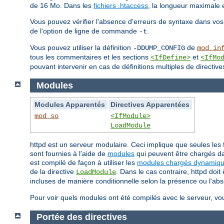
de 16 Mo. Dans les
fichiers .htaccess
, la longueur maximale 
Vous pouvez vérifier l'absence d'erreurs de syntaxe dans vos
de l'option de ligne de commande
.
-t
Vous pouvez utiliser la définition
de
-DDUMP_CONFIG
mod_in
tous les commentaires et les sections
et
<IfDefine>
<IfMo
pouvant intervenir en cas de définitions multiples de directive
Modules
Modules Apparentés
Directives Apparentées
mod_so
<IfModule>
LoadModule
httpd est un serveur modulaire. Ceci implique que seules les 
sont fournies à l'aide de
modules
qui peuvent être chargés da
est compilé de façon à utiliser les
modules chargés dynamiq
de la directive
. Dans le cas contraire, httpd doi
LoadModule
incluses de manière conditionnelle selon la présence ou l'ab
Pour voir quels modules ont été compilés avec le serveur, vo
Portée des directives