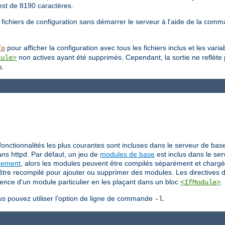
est de 8190 caractères.
 fichiers de configuration sans démarrer le serveur à l'aide de la co
pour afficher la configuration avec tous les fichiers inclus et les var
fo
non actives ayant été supprimés. Cependant, la sortie ne reflète
dule>
s.
fonctionnalités les plus courantes sont incluses dans le serveur de bas
ns httpd. Par défaut, un jeu de
modules de base
est inclus dans le ser
uement
, alors les modules peuvent être compilés séparément et chargé
t être recompilé pour ajouter ou supprimer des modules. Les directives 
sence d'un module particulier en les plaçant dans un bloc
.
<IfModule>
us pouvez utiliser l'option de ligne de commande
.
-l