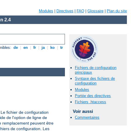
Modules
|
Directives
|
FAQ
|
Glossaire
|
Plan du site
n 2.4
nibles:
de
|
en
|
fr
|
ja
|
ko
|
tr
Fichiers de configuration
principaux
Syntaxe des fichiers de
configuration
Modules
Portée des directives
Fichiers .htaccess
Voir aussi
Le fichier de configuration
aide de l'option de ligne de
Commentaires
de remplacement peuvent être
hiers de configuration. Les