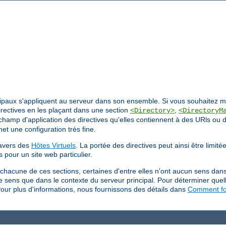
ncipaux s'appliquent au serveur dans son ensemble. Si vous souhaitez mod
irectives en les plaçant dans une section
,
<Directory>
<DirectoryM
e champ d'application des directives qu'elles contiennent à des URls ou 
et une configuration très fine.
ravers des
Hôtes Virtuels
. La portée des directives peut ainsi être limit
s pour un site web particulier.
 chacune de ces sections, certaines d'entre elles n'ont aucun sens dan
 de sens que dans le contexte du serveur principal. Pour déterminer quel
Pour plus d'informations, nous fournissons des détails dans
Comment fon