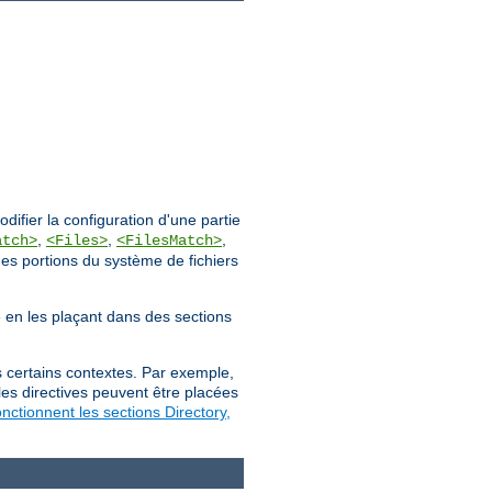
ifier la configuration d'une partie
,
,
,
atch>
<Files>
<FilesMatch>
des portions du système de fichiers
ée en les plaçant dans des sections
s certains contextes. Par exemple,
les directives peuvent être placées
ctionnent les sections Directory,