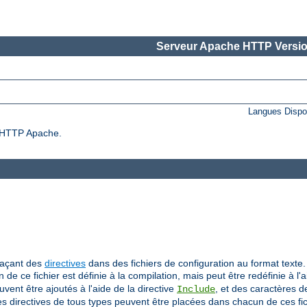
Serveur Apache HTTP Versio
Langues Dispo
ur HTTP Apache.
laçant des
directives
dans des fichiers de configuration au format texte. 
on de ce fichier est définie à la compilation, mais peut être redéfinie à l'
uvent être ajoutés à l'aide de la directive
, et des caractères 
Include
Des directives de tous types peuvent être placées dans chacun de ces fic