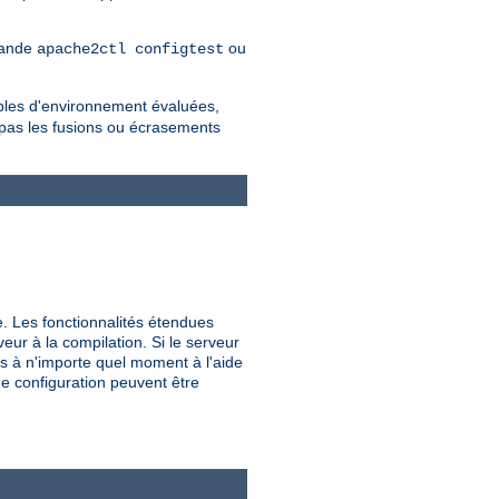
mmande
ou
apache2ctl configtest
iables d'environnement évaluées,
 pas les fusions ou écrasements
e. Les fonctionnalités étendues
veur à la compilation. Si le serveur
s à n'importe quel moment à l'aide
de configuration peuvent être