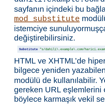
sayfanın içindeki bu bağlar
modülü
mod_substitute
istemciye sunuluyormuşç
değiştirebilirsiniz.
Substitute
"s/dahili\.example\.com/harici.exa
HTML ve XHTML’de hiper
bilgece yeniden yazabile
modülü de kullanılabilir. 
gereken URL eşlemlerini o
böylece karmaşık vekil se