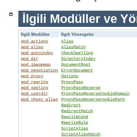
İlgili Modüller ve Y
İlgili Modüller
İlgili Yönergeler
mod_actions
Alias
mod_alias
AliasMatch
mod_autoindex
CheckSpelling
mod_dir
DirectoryIndex
mod_imagemap
DocumentRoot
mod_negotiation
ErrorDocument
mod_proxy
Options
mod_rewrite
ProxyPass
mod_speling
ProxyPassReverse
mod_userdir
ProxyPassReverseCookieDomain
mod_vhost_alias
ProxyPassReverseCookiePath
Redirect
RedirectMatch
RewriteCond
RewriteRule
ScriptAlias
ScriptAliasMatch