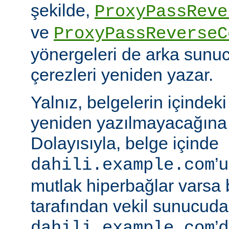
şekilde,
ProxyPassReve
ve
ProxyPassReverseC
yönergeleri de arka sunu
çerezleri yeniden yazar.
Yalnız, belgelerin içindek
yeniden yazılmayacağına 
Dolayısıyla, belge içinde
’
dahili.example.com
mutlak hiperbağlar varsa 
tarafından vekil sunucud
’d
dahili.example.com