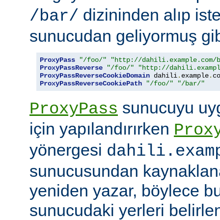
dizininden alıp ist
/bar/
sunucudan geliyormuş gib
ProxyPass
"/foo/"
"http://dahili.example.com/
ProxyPassReverse
"/foo/"
"http://dahili.examp
ProxyPassReverseCookieDomain
 dahili
.
example
.
c
ProxyPassReverseCookiePath
"/foo/"
"/bar/"
sunucuyu uyg
ProxyPass
için yapılandırırken
Prox
yönergesi
dahili.exam
sunucusundan kaynaklana
yeniden yazar, böylece bu
sunucudaki yerleri belirle