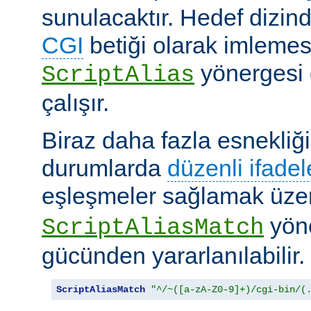
sunulacaktır. Hedef dizind
CGI
betiği olarak imlemes
yönergesi 
ScriptAlias
çalışır.
Biraz daha fazla esnekliği
durumlarda
düzenli ifadel
eşleşmeler sağlamak üz
yöne
ScriptAliasMatch
gücünden yararlanılabilir.
ScriptAliasMatch
"^/~([a-zA-Z0-9]+)/cgi-bin/(