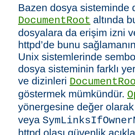
Bazen dosya sisteminde 
altında 
DocumentRoot
dosyalara da erişim izni v
httpd’de bunu sağlamanın çe
Unix sistemlerinde sembo
dosya sisteminin farklı ye
ve dizinleri
DocumentRo
göstermek mümkündür.
O
yönergesine değer olara
veya
SymLinksIfOwner
httpd olası güvenlik açıkl