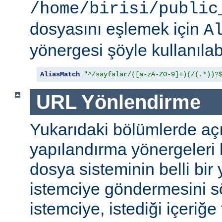
/home/birisi/public
dosyasını eşlemek için
A
yönergesi şöyle kullanılabi
AliasMatch
"^/sayfalar/([a-zA-Z0-9]+)(/(.*))?
URL Yönlendirme
Yukarıdaki bölümlerde aç
yapılandırma yönergeleri h
dosya sisteminin belli bir 
istemciye göndermesini s
istemciye, istediği içeriğe 