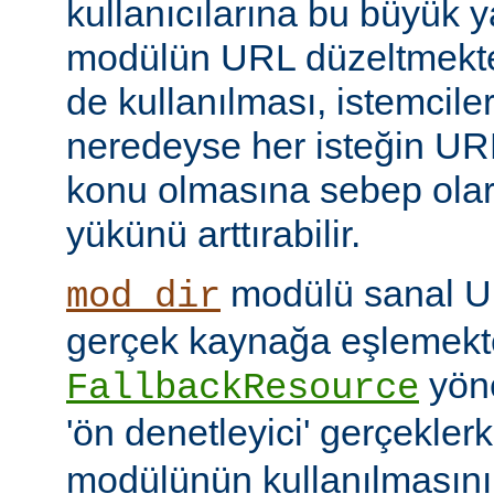
kullanıcılarına bu büyük y
modülün URL düzeltmekte
de kullanılması, istemcil
neredeyse her isteğin UR
konu olmasına sebep ola
yükünü arttırabilir.
modülü sanal URI
mod_dir
gerçek kaynağa eşlemekte
yöne
FallbackResource
'ön denetleyici' gerçekle
modülünün kullanılmasını