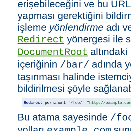
erişebileceğini ve bu URL i
yapması gerektiğini bildir
işleme
yönlendirme
adı ve
yönergesi ile s
Redirect
altındaki
DocumentRoot
içeriğinin
adında ye
/bar/
taşınması halinde istemc
bildirilmesi şöyle sağlanabi
Redirect
 permanent 
"/foo/"
"http://example.co
Bu atama sayesinde
/fo
yolları
sun
example.com