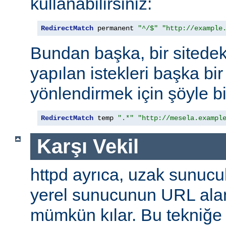
kullanabilirsiniz:
RedirectMatch
 permanent 
"^/$"
"http://example
Bundan başka, bir sitedek
yapılan istekleri başka bir
yönlendirmek için şöyle bi
RedirectMatch
 temp 
".*"
"http://mesela.exampl
Karşı Vekil
httpd ayrıca, uzak sunucu
yerel sunucunun URL alan
mümkün kılar. Bu tekniğ