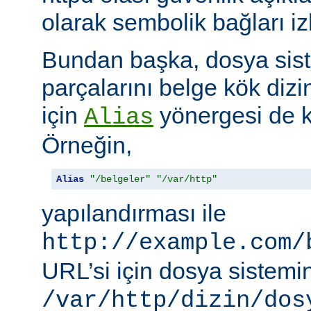
olarak sembolik bağları i
Bundan başka, dosya siste
parçalarını belge kök dizi
için
yönergesi de ku
Alias
Örneğin,
Alias
"/belgeler"
"/var/http"
yapılandırması ile
http://example.com/
URL’si için dosya sistemi
/var/http/dizin/dos