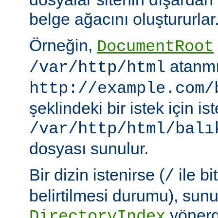
belge ağacını oluştururlar
Örneğin,
DocumentRoot
atanmı
/var/http/html
http://example.com/
şeklindeki bir istek için i
/var/http/html/balı
dosyası sunulur.
Bir dizin istenirse (
ile bi
/
belirtilmesi durumu), sun
yönerge
DirectoryIndex