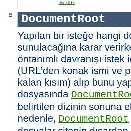
UserDir
DocumentRoot
Yapılan bir isteğe hangi 
sunulacağına karar verirk
öntanımlı davranışı istek
(URL’den konak ismi ve po
kalan kısım) alıp bunu ya
dosyasında
DocumentRo
belirtilen dizinin sonuna 
nedenle,
DocumentRoot
dosyalar sitenin dışardan