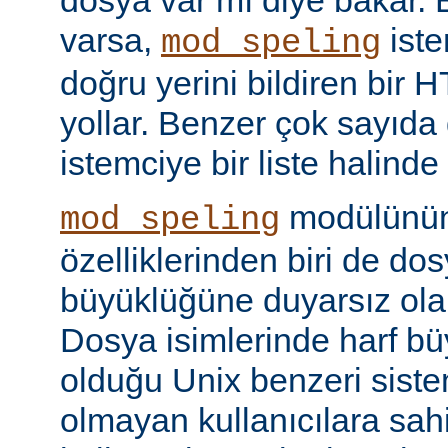
dosya var mı diye bakar. 
varsa,
iste
mod_speling
doğru yerini bildiren bir
yollar. Benzer çok sayıda
istemciye bir liste halinde
modülünün 
mod_speling
özelliklerinden biri de dos
büyüklüğüne duyarsız olar
Dosya isimlerinde harf b
olduğu Unix benzeri siste
olmayan kullanıcılara sah