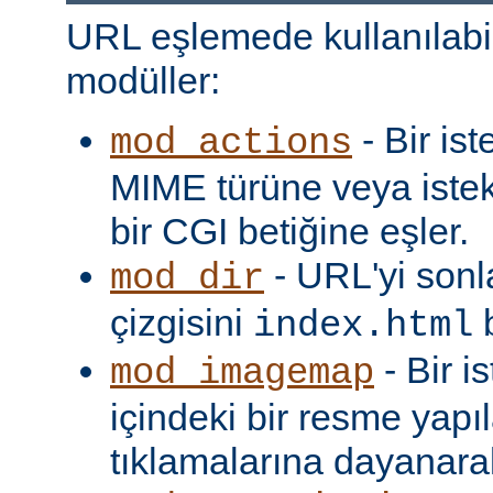
URL eşlemede kullanılabi
modüller:
- Bir is
mod_actions
MIME türüne veya iste
bir CGI betiğine eşler.
- URL'yi sonl
mod_dir
çizgisini
b
index.html
- Bir i
mod_imagemap
içindeki bir resme yapıl
tıklamalarına dayanarak