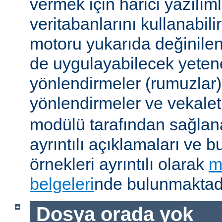
vermek için harici yazılıml
veritabanlarını kullanabil
motoru yukarıda değinile
de uygulayabilecek yetene
yönlendirmeler (rumuzlar),
yönlendirmeler ve vekale
modülü tarafından sağlan
ayrıntılı açıklamaları ve b
örnekleri ayrıntılı olarak
m
belgeleri
nde bulunmaktadı
Dosya orada yok