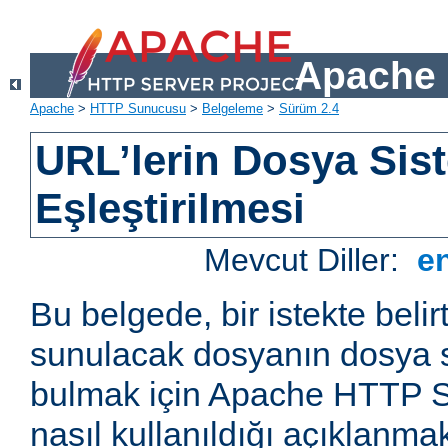
Apache 
Apache
>
HTTP Sunucusu
>
Belgeleme
>
Sürüm 2.4
URL’lerin Dosya Sist
Eşleştirilmesi
Mevcut Diller:
e
Bu belgede, bir istekte belir
sunulacak dosyanın dosya s
bulmak için Apache HTTP S
nasıl kullanıldığı açıklanmak