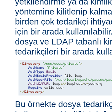
yetkilendirme ya da kimli
yöntemine kilitlenip kalm
birden çok tedarikçi ihti
için bir arada kullanılabil
dosya ve LDAP tabanlı ki
tedarikçileri bir arada kull
<
Directory
"/www/docs/private"
>
AuthName
"Private"
AuthType
Basic
AuthBasicProvider
 file ldap

AuthUserFile
"/usr/local/apache/passwd/pa
AuthLDAPURL
 ldap
://
ldaphost
/
o
=
yourorg

Require
</
Directory
>
Bu örnekte dosya tedarikçi