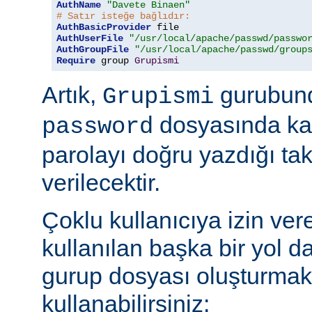
AuthName
"Davete Binaen"
# Satır isteğe bağlıdır:
AuthBasicProvider
AuthUserFile
"/usr/local/apache/passwd/passwo
AuthGroupFile
"/usr/local/apache/passwd/group
Require
 group 
Grupismi
Artık,
gurubund
Grupismi
dosyasında kay
password
parolayı doğru yazdığı tak
verilecektir.
Çoklu kullanıcıya izin ver
kullanılan başka bir yol d
gurup dosyası oluşturmak
kullanabilirsiniz: