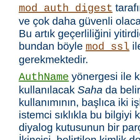
taraf
mod_auth_digest
ve çok daha güvenli olac
Bu artık geçerliliğini yitir
bundan böyle
il
mod_ssl
gerekmektedir.
yönergesi ile 
AuthName
kullanılacak
Saha
da belir
kullanımının, başlıca iki işl
istemci sıklıkla bu bilgiyi 
diyalog kutusunun bir par
İkincisi, belirtilen kimlik 