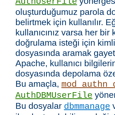
yönerges
AuthUserFile
oluşturduğumuz parola do
belirtmek için kullanılır. 
kullanıcınız varsa her bir 
doğrulama isteği için kimlik
dosyasında aramak gayet 
Apache, kullanıcı bilgilerin
dosyasında depolama özell
Bu amaçla,
mod_authn_
yönerg
AuthDBMUserFile
Bu dosyalar
dbmmanage