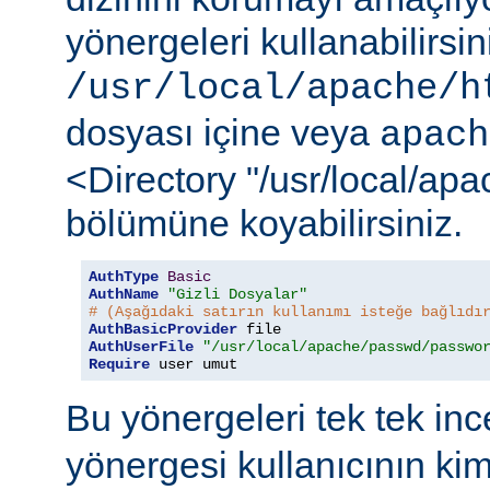
yönergeleri kullanabilirsi
/usr/local/apache/h
dosyası içine veya
apach
<Directory "/usr/local/ap
bölümüne koyabilirsiniz.
AuthType
Basic
AuthName
"Gizli Dosyalar"
# (Aşağıdaki satırın kullanımı isteğe bağlıdı
AuthBasicProvider
AuthUserFile
"/usr/local/apache/passwd/passwo
Require
 user umut
Bu yönergeleri tek tek in
yönergesi kullanıcının ki