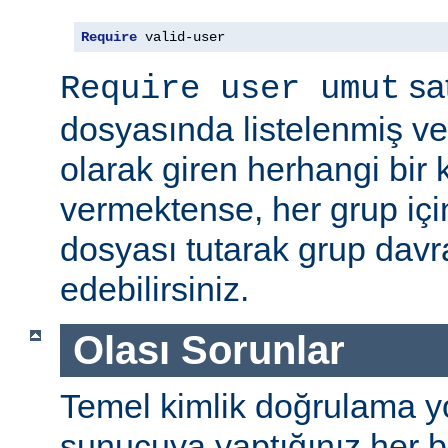
Require
 valid-user
sat
Require user umut
dosyasında listelenmiş ve
olarak giren herhangi bir k
vermektense, her grup için
dosyası tutarak grup davra
edebilirsiniz.
Olası Sorunlar
Temel kimlik doğrulama yolu
sunucuya yaptığınız her b