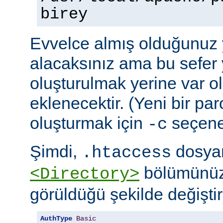
birey
Evvelce almış olduğunuz y
alacaksınız ama bu sefer 
oluşturulmak yerine var o
eklenecektir. (Yeni bir pa
oluşturmak için
seçeneğ
-c
Şimdi,
dosyan
.htaccess
bölümünüz
<Directory>
görüldüğü şekilde değiştire
AuthType
Basic