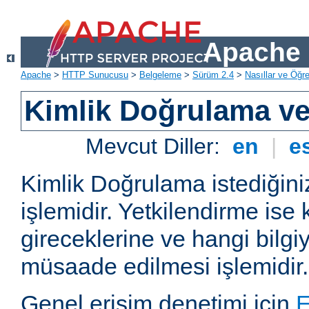
Apache 
Apache
>
HTTP Sunucusu
>
Belgeleme
>
Sürüm 2.4
>
Nasıllar ve Öğret
Kimlik Doğrulama ve
Mevcut Diller:
en
|
e
Kimlik Doğrulama istediğiniz
işlemidir. Yetkilendirme ise 
gireceklerine ve hangi bilgi
müsaade edilmesi işlemidir.
Genel erişim denetimi için
E