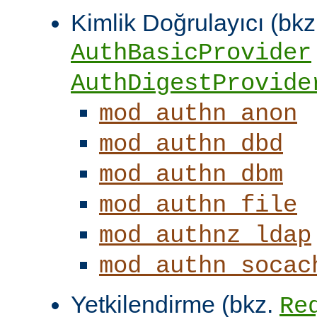
Kimlik Doğrulayıcı (bkz
AuthBasicProvider
AuthDigestProvide
mod_authn_anon
mod_authn_dbd
mod_authn_dbm
mod_authn_file
mod_authnz_ldap
mod_authn_socac
Yetkilendirme (bkz.
Re