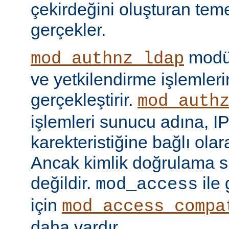
çekirdeğini oluşturan tem
gerçekler.
modül
mod_authnz_ldap
ve yetkilendirme işlemlerin
gerçekleştirir.
mod_auth
işlemleri sunucu adına, IP
karekteristiğine bağlı olara
Ancak kimlik doğrulama si
değildir.
ile
mod_access
için
mod_access_compa
daha vardır.