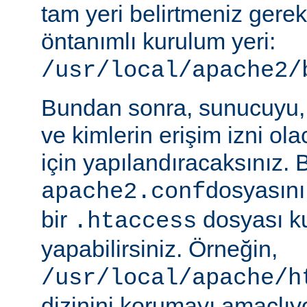
tam yeri belirtmeniz gere
öntanımlı kurulum yeri:
/usr/local/apache2/
Bundan sonra, sunucuyu, 
ve kimlerin erişim izni ol
için yapılandıracaksınız. 
dosyasını
apache2.conf
bir
dosyası k
.htaccess
yapabilirsiniz. Örneğin,
/usr/local/apache/h
dizinini korumayı amaçlıy