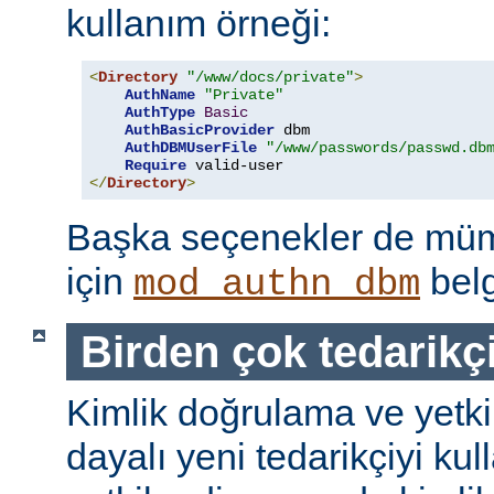
kullanım örneği:
<
Directory
"/www/docs/private"
>
AuthName
"Private"
AuthType
Basic
AuthBasicProvider
 dbm

AuthDBMUserFile
"/www/passwords/passwd.db
Require
</
Directory
>
Başka seçenekler de mümk
için
belg
mod_authn_dbm
Birden çok tedarikç
Kimlik doğrulama ve yetk
dayalı yeni tedarikçiyi kul