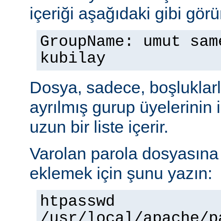
içeriği aşağıdaki gibi görü
GroupName: umut sam
kubilay
Dosya, sadece, boşluklarl
ayrılmış gurup üyelerinin
uzun bir liste içerir.
Varolan parola dosyasına b
eklemek için şunu yazın:
htpasswd
/usr/local/apache/p