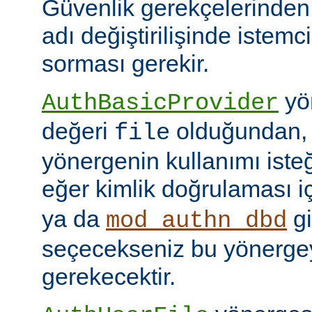
Güvenlik gerekçelerinden
adı değiştirilişinde istem
sorması gerekir.
yön
AuthBasicProvider
değeri
olduğundan,
file
yönergenin kullanımı isteğ
eğer kimlik doğrulaması i
ya da
gi
mod_authn_dbd
seçecekseniz bu yönerge
gerekecektir.