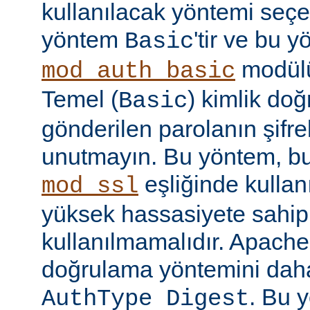
kullanılacak yöntemi seçe
yöntem
'tir ve bu 
Basic
modülü
mod_auth_basic
Temel (
) kimlik do
Basic
gönderilen parolanın şifr
unutmayın. Bu yöntem, bu
eşliğinde kullan
mod_ssl
yüksek hassasiyete sahip b
kullanılmamalıdır. Apache
doğrulama yöntemini daha
. Bu 
AuthType Digest