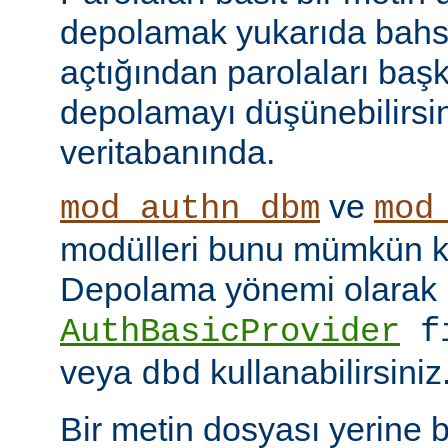
depolamak yukarıda bahse
açtığından parolaları başk
depolamayı düşünebilirsin
veritabanında.
ve
mod_authn_dbm
mod
modülleri bunu mümkün kı
Depolama yönemi olarak
AuthBasicProvider
f
veya
kullanabilirsiniz
dbd
Bir metin dosyası yerine 