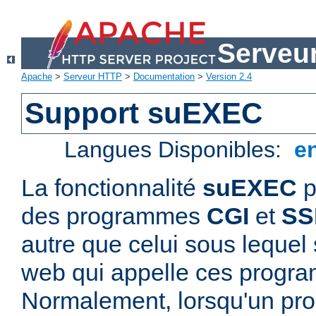
Serveu
Apache
>
Serveur HTTP
>
Documentation
>
Version 2.4
Support suEXEC
Langues Disponibles:
e
La fonctionnalité
suEXEC
p
des programmes
CGI
et
SS
autre que celui sous lequel 
web qui appelle ces progr
Normalement, lorsqu'un p