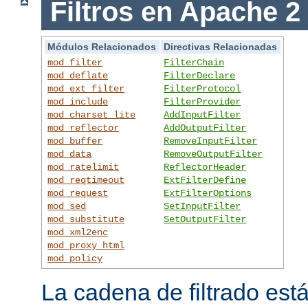
Filtros en Apache 2
Módulos Relacionados
Directivas Relacionadas
mod_filter
FilterChain
mod_deflate
FilterDeclare
mod_ext_filter
FilterProtocol
mod_include
FilterProvider
mod_charset_lite
AddInputFilter
mod_reflector
AddOutputFilter
mod_buffer
RemoveInputFilter
mod_data
RemoveOutputFilter
mod_ratelimit
ReflectorHeader
mod_reqtimeout
ExtFilterDefine
mod_request
ExtFilterOptions
mod_sed
SetInputFilter
mod_substitute
SetOutputFilter
mod_xml2enc
mod_proxy_html
mod_policy
La cadena de filtrado est