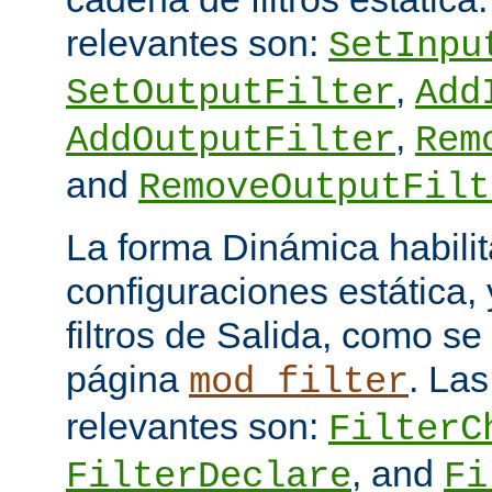
relevantes son:
SetInpu
,
SetOutputFilter
Add
,
AddOutputFilter
Rem
and
RemoveOutputFilt
La forma Dinámica habili
configuraciones estática, 
filtros de Salida, como se
página
. Las
mod_filter
relevantes son:
FilterC
, and
FilterDeclare
Fi